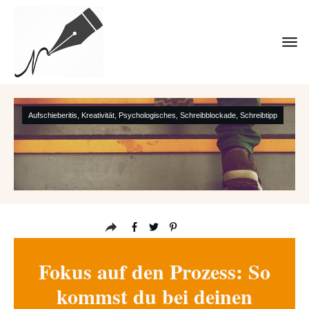
Aufschieberitis
,
Kreativität
,
Psychologisches
,
Schreibblockade
,
Schreibtipp
Fokus auf den Prozess: So
kommst du bei deinen