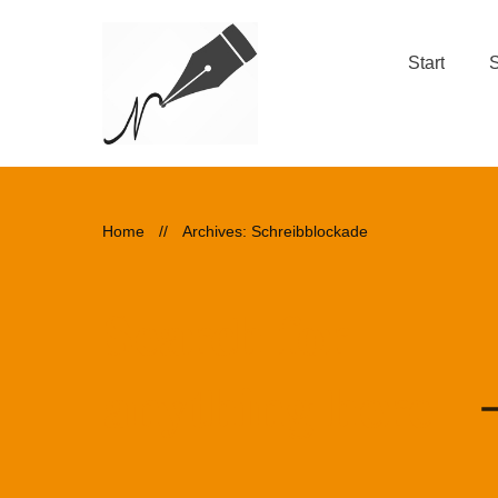
Start
S
Home
//
Archives: Schreibblockade
Search for
anything here