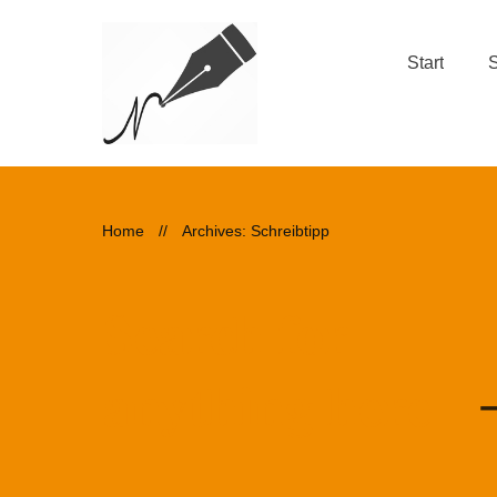
Start
S
Home
//
Archives: Schreibtipp
Search for
anything here