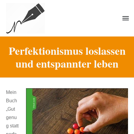
Perfektionismus loslassen
und entspannter leben
Mein
Buch
„Gut
genu
g statt